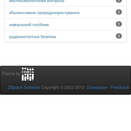
екотоксикологічний контроль
1
збалансоване природокористування
1
навчальний посібник
1
радіоекологічна безпека
1
Theme by
DSpace Software
Copyright © 2002-2013
Duraspace
-
Feedback