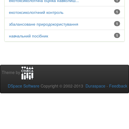
екотоксикологічна оцінка навколиш...
1
екотоксикологічний контроль
1
збалансоване природокористування
1
навчальний посібник
1
Theme by
DSpace Software
Copyright © 2002-2013
Duraspace
-
Feedback