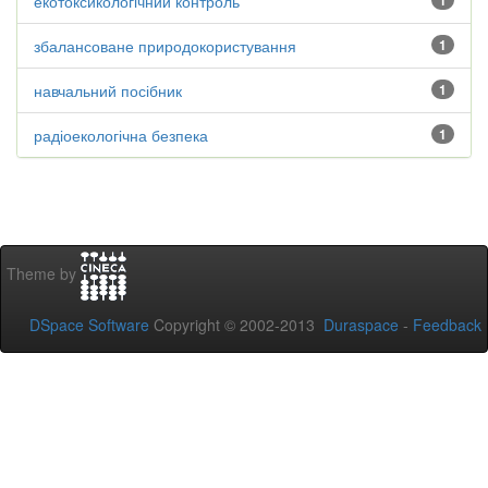
екотоксикологічний контроль
1
збалансоване природокористування
1
навчальний посібник
1
радіоекологічна безпека
1
Theme by
DSpace Software
Copyright © 2002-2013
Duraspace
-
Feedback