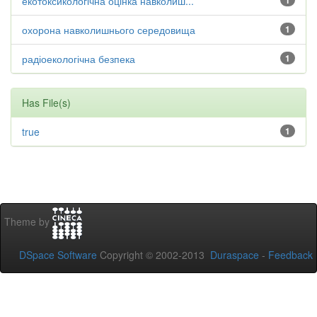
екотоксикологічна оцінка навколиш...
1
охорона навколишнього середовища
1
радіоекологічна безпека
1
Has File(s)
true
1
Theme by
DSpace Software
Copyright © 2002-2013
Duraspace
-
Feedback