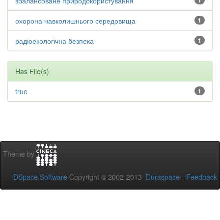
збалансоване природокористування
1
охорона навколишнього середовища
1
радіоекологічна безпека
1
Has File(s)
true
1
Theme by
DSpace Software
Copyright © 2002-2013
Duraspace
-
Feedback