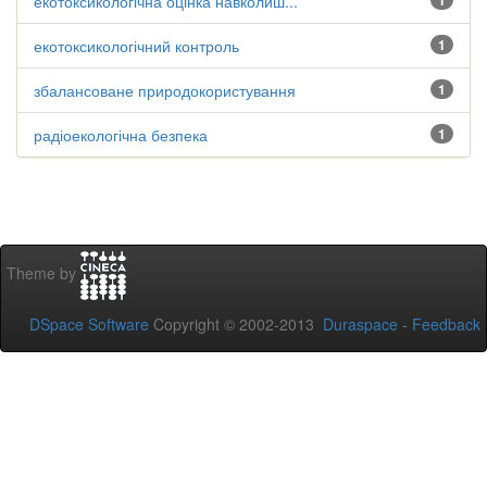
екотоксикологічна оцінка навколиш...
1
екотоксикологічний контроль
1
збалансоване природокористування
1
радіоекологічна безпека
1
Theme by
DSpace Software
Copyright © 2002-2013
Duraspace
-
Feedback