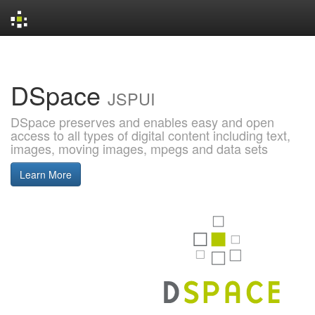
Skip
navigation
DSpace
JSPUI
DSpace preserves and enables easy and open
access to all types of digital content including text,
images, moving images, mpegs and data sets
Learn More