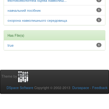
екотоксикологічна оцінка навколиш...
1
навчальний посібник
1
охорона навколишнього середовища
1
Has File(s)
true
1
Theme by
DSpace Software
Copyright © 2002-2013
Duraspace
-
Feedback