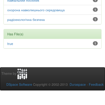
навчальний посібник
1
охорона навколишнього середовища
1
радіоекологічна безпека
1
Has File(s)
true
1
Theme by
DSpace Software
Copyright © 2002-2013
Duraspace
-
Feedback