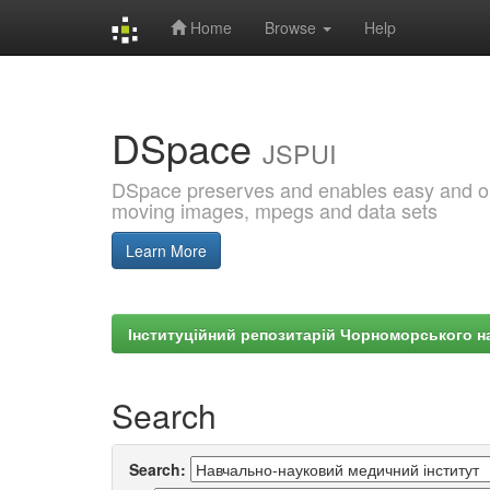
Home
Browse
Help
Skip
navigation
DSpace
JSPUI
DSpace preserves and enables easy and open
moving images, mpegs and data sets
Learn More
Інституційний репозитарій Чорноморського на
Search
Search: