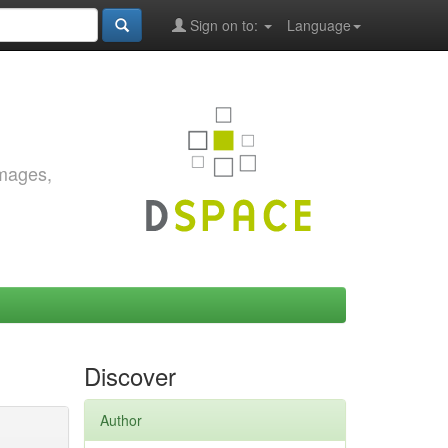
Sign on to:
Language
images,
Discover
Author