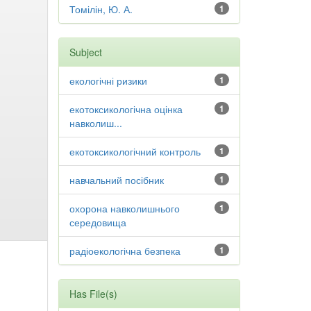
Томілін, Ю. А.
1
Subject
екологічні ризики
1
екотоксикологічна оцінка
1
навколиш...
екотоксикологічний контроль
1
навчальний посібник
1
охорона навколишнього
1
середовища
радіоекологічна безпека
1
Has File(s)