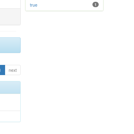
true
1
1
next