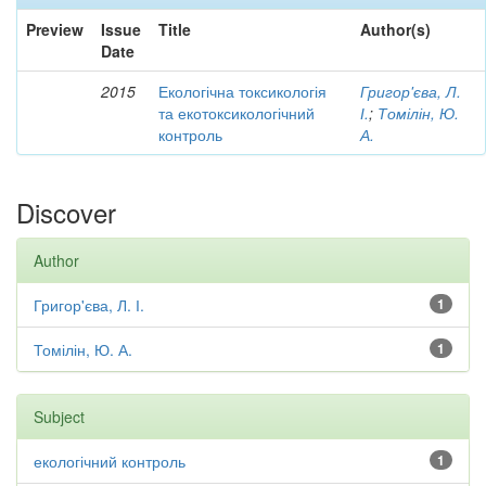
Preview
Issue
Title
Author(s)
Date
2015
Екологічна токсикологія
Григор'єва, Л.
та екотоксикологічний
І.
;
Томілін, Ю.
контроль
А.
Discover
Author
Григор'єва, Л. І.
1
Томілін, Ю. А.
1
Subject
екологічний контроль
1