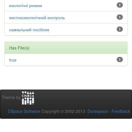
екологічні ризики
1
екотоксикологічний контроль
1
навчальний посібник
1
Has File(s)
true
1
Theme by
DSpace Software
Copyright © 2002-2013
Duraspace
-
Feedback