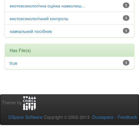
екотоксикологічна оцінка навколиш...
1
екотоксикологічний контроль
1
навчальний посібник
1
Has File(s)
true
1
Theme by
DSpace Software
Copyright © 2002-2013
Duraspace
-
Feedback