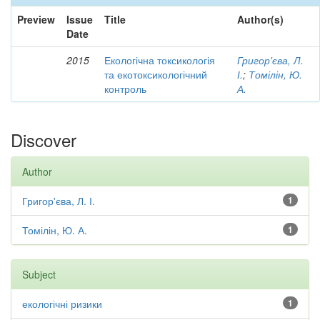
Preview
Issue
Title
Author(s)
Date
2015
Екологічна токсикологія
Григор'єва, Л.
та екотоксикологічний
І.
;
Томілін, Ю.
контроль
А.
Discover
Author
Григор'єва, Л. І.
1
Томілін, Ю. А.
1
Subject
екологічні ризики
1