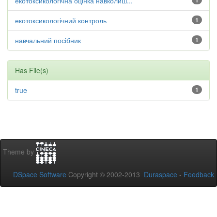
екотоксикологічна оцінка навколиш...
1
екотоксикологічний контроль
1
навчальний посібник
1
Has File(s)
true
1
Theme by
DSpace Software
Copyright © 2002-2013
Duraspace
-
Feedback