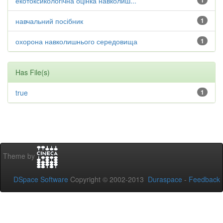
екотоксикологічна оцінка навколиш...
1
навчальний посібник
1
охорона навколишнього середовища
1
Has File(s)
true
1
Theme by
DSpace Software
Copyright © 2002-2013
Duraspace
-
Feedback