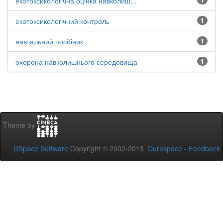
екотоксикологічна оцінка навколиш...
1
екотоксикологічний контроль
1
навчальний посібник
1
охорона навколишнього середовища
1
Theme by
DSpace Software
Copyright © 2002-2013
Duraspace
-
Feedback