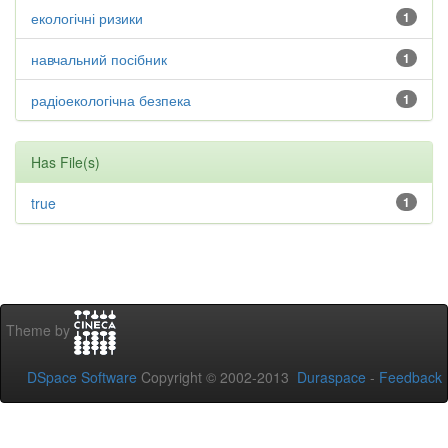
екологічні ризики
1
навчальний посібник
1
радіоекологічна безпека
1
Has File(s)
true
1
Theme by
DSpace Software
Copyright © 2002-2013
Duraspace
-
Feedback