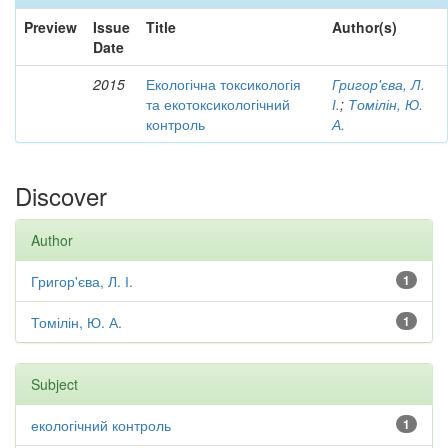
Preview
Issue
Title
Author(s)
Date
2015
Екологічна токсикологія
Григор'єва, Л.
та екотоксикологічний
І.
;
Томілін, Ю.
контроль
А.
Discover
Author
Григор'єва, Л. І.
1
Томілін, Ю. А.
1
Subject
екологічний контроль
1