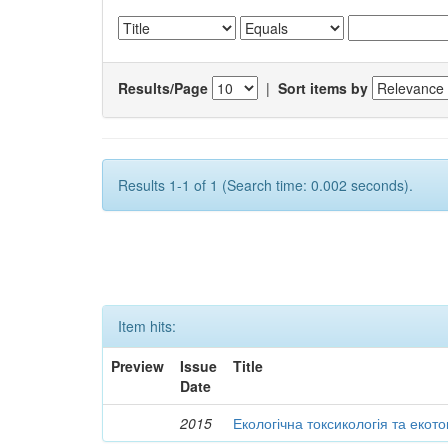
Results/Page
|
Sort items by
Results 1-1 of 1 (Search time: 0.002 seconds).
Item hits:
Preview
Issue
Title
Date
2015
Екологічна токсикологія та екот