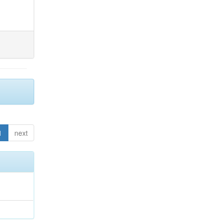
1
next