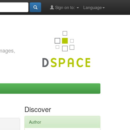
Sign on to:
Language
images,
Discover
Author