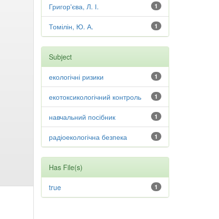
Григор'єва, Л. І.
1
Томілін, Ю. А.
1
Subject
екологічні ризики
1
екотоксикологічний контроль
1
навчальний посібник
1
радіоекологічна безпека
1
Has File(s)
true
1