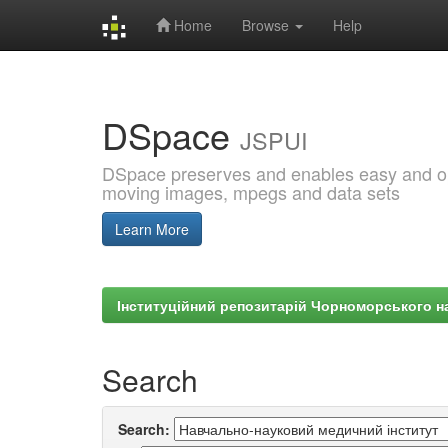
Home
Browse
Help
Skip
navigation
DSpace
JSPUI
DSpace preserves and enables easy and open
moving images, mpegs and data sets
Learn More
Інституційний репозитарій Чорноморського на
Search
Search: