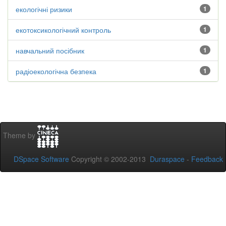
екологічні ризики
1
екотоксикологічний контроль
1
навчальний посібник
1
радіоекологічна безпека
1
Theme by
DSpace Software
Copyright © 2002-2013
Duraspace
-
Feedback