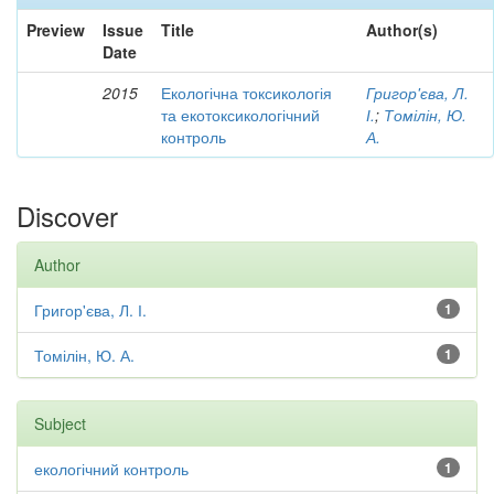
Preview
Issue
Title
Author(s)
Date
2015
Екологічна токсикологія
Григор'єва, Л.
та екотоксикологічний
І.
;
Томілін, Ю.
контроль
А.
Discover
Author
Григор'єва, Л. І.
1
Томілін, Ю. А.
1
Subject
екологічний контроль
1