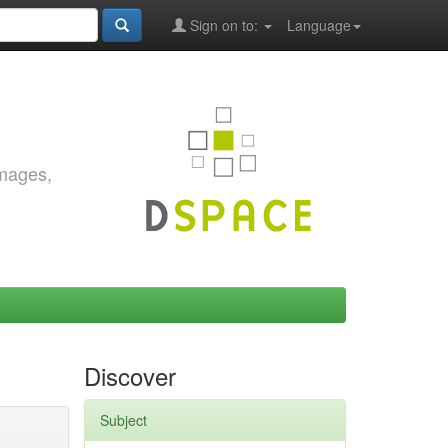
Sign on to:
Language
images,
Discover
Subject