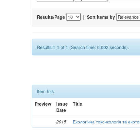
Results/Page
|
Sort items by
Results 1-1 of 1 (Search time: 0.002 seconds).
Item hits:
Preview
Issue
Title
Date
2015
Екологічна токсикологія та екот