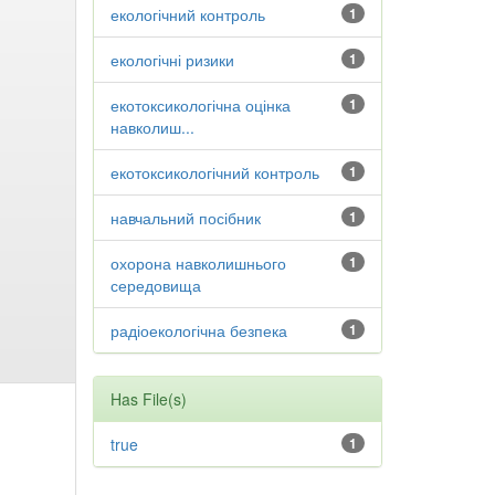
екологічний контроль
1
екологічні ризики
1
екотоксикологічна оцінка
1
навколиш...
екотоксикологічний контроль
1
навчальний посібник
1
охорона навколишнього
1
середовища
радіоекологічна безпека
1
Has File(s)
true
1