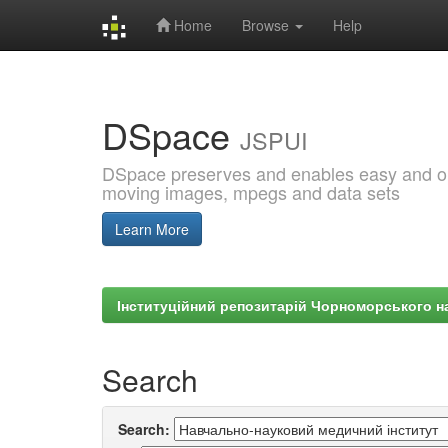
Home
Browse
Help
Skip
navigation
DSpace
JSPUI
DSpace preserves and enables easy and open
moving images, mpegs and data sets
Learn More
Інституційний репозитарій Чорноморського на
Search
Search: