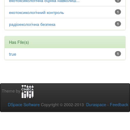
екотоксикологічна оцінка навколиш...
1
екотоксикологічний контроль
1
радіоекологічна безпека
1
Has File(s)
true
1
Theme by
DSpace Software
Copyright © 2002-2013
Duraspace
-
Feedback