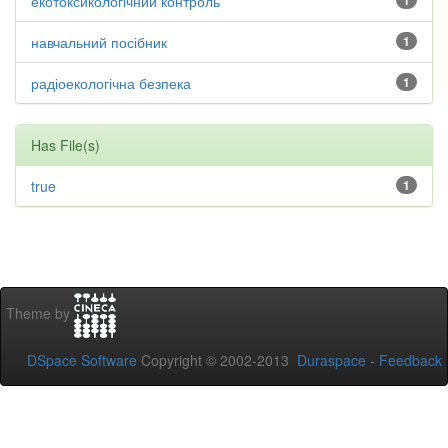
екотоксикологічний контроль
1
навчальний посібник
1
радіоекологічна безпека
1
Has File(s)
true
1
Theme by
DSpace Software
Copyright © 2002-2013
Duraspace
-
Feedback