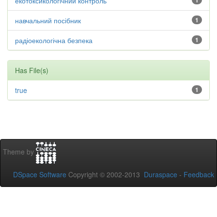
екотоксикологічний контроль
1
навчальний посібник
1
радіоекологічна безпека
1
Has File(s)
true
1
Theme by
DSpace Software
Copyright © 2002-2013
Duraspace
-
Feedback