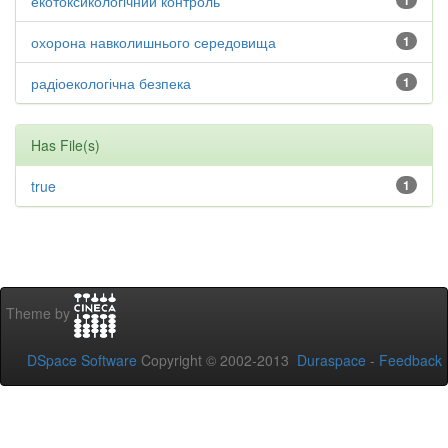
екотоксикологічний контроль
1
охорона навколишнього середовища
1
радіоекологічна безпека
1
Has File(s)
true
1
Theme by
DSpace Software
Copyright © 2002-2013
Duraspace
-
Feedback