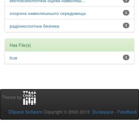
екотоксикологічна оцінка навколиш...
1
охорона навколишнього середовища
1
радіоекологічна безпека
1
Has File(s)
true
1
Theme by
DSpace Software
Copyright © 2002-2013
Duraspace
-
Feedback