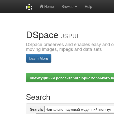
Home
Browse
Help
Skip
navigation
DSpace
JSPUI
DSpace preserves and enables easy and open
moving images, mpegs and data sets
Learn More
Інституційний репозитарій Чорноморського на
Search
Search: