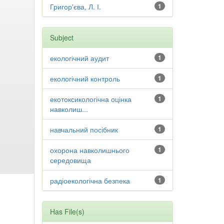
Григор'єва, Л. І.
1
Subject
екологічний аудит
1
екологічний контроль
1
екотоксикологічна оцінка
1
навколиш...
навчальний посібник
1
охорона навколишнього
1
середовища
радіоекологічна безпека
1
Has File(s)