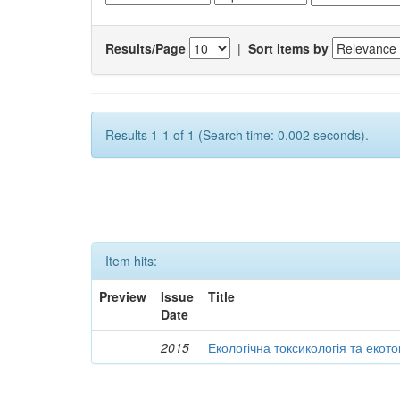
Results/Page
|
Sort items by
Results 1-1 of 1 (Search time: 0.002 seconds).
Item hits:
Preview
Issue
Title
Date
2015
Екологічна токсикологія та екот