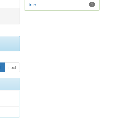
true
1
1
next