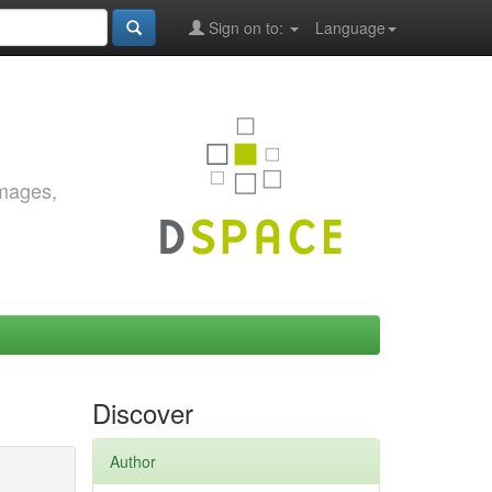
Sign on to:
Language
images,
Discover
Author