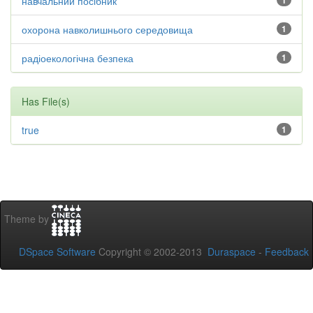
навчальний посібник
1
охорона навколишнього середовища
1
радіоекологічна безпека
1
Has File(s)
true
1
Theme by
DSpace Software
Copyright © 2002-2013
Duraspace
-
Feedback