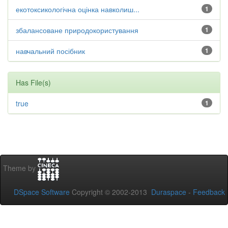
екотоксикологічна оцінка навколиш...
1
збалансоване природокористування
1
навчальний посібник
1
Has File(s)
true
1
Theme by
DSpace Software
Copyright © 2002-2013
Duraspace
-
Feedback