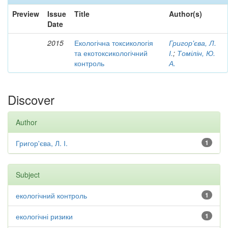
Preview
Issue
Title
Author(s)
Date
2015
Екологічна токсикологія
Григор'єва, Л.
та екотоксикологічний
І.
;
Томілін, Ю.
контроль
А.
Discover
Author
Григор'єва, Л. І.
1
Subject
екологічний контроль
1
екологічні ризики
1