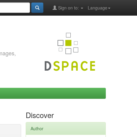
Sign on to:
Language
images,
Discover
Author