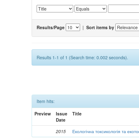
Results/Page
|
Sort items by
Results 1-1 of 1 (Search time: 0.002 seconds).
Item hits:
Preview
Issue
Title
Date
2015
Екологічна токсикологія та екот