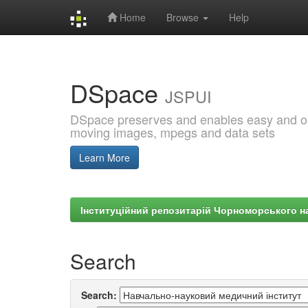
Home
Browse
Help
Skip
navigation
DSpace
JSPUI
DSpace preserves and enables easy and open
moving images, mpegs and data sets
Learn More
Інституційний репозитарій Чорноморського на
Search
Search: