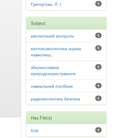
Григор'єва, Л. І.
1
Subject
екологічний контроль
1
екотоксикологічна оцінка
1
навколиш...
збалансоване
1
природокористування
навчальний посібник
1
радіоекологічна безпека
1
Has File(s)
true
1