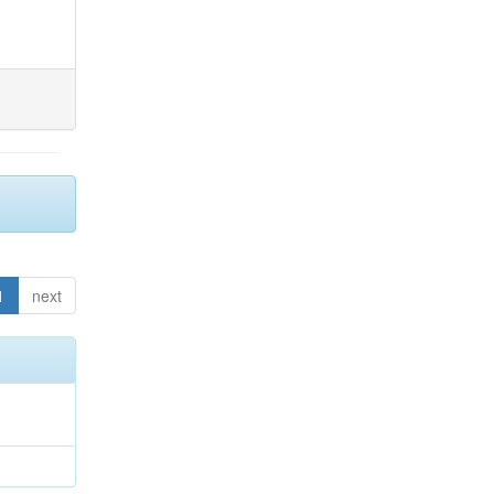
1
next