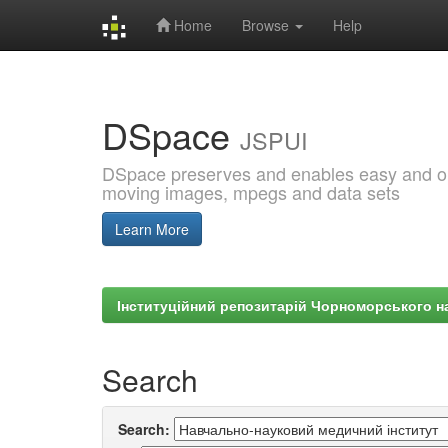
Home
Browse
Help
Skip
navigation
DSpace
JSPUI
DSpace preserves and enables easy and open
moving images, mpegs and data sets
Learn More
Інституційний репозитарій Чорноморського на
Search
Search: