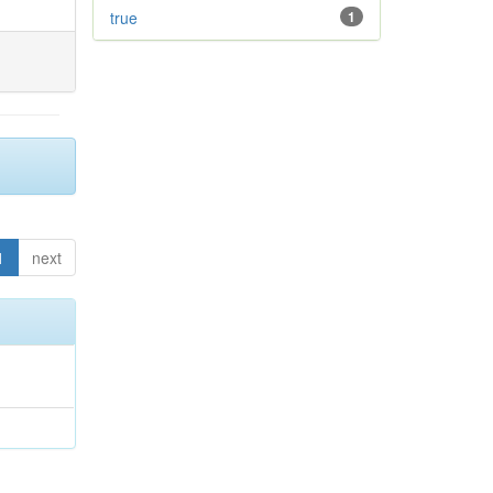
true
1
1
next