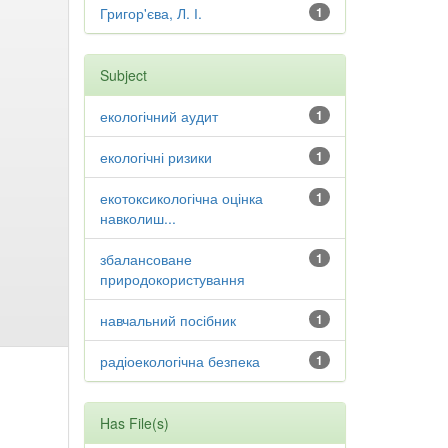
Григор'єва, Л. І.
1
Subject
екологічний аудит
1
екологічні ризики
1
екотоксикологічна оцінка
1
навколиш...
збалансоване
1
природокористування
навчальний посібник
1
радіоекологічна безпека
1
Has File(s)