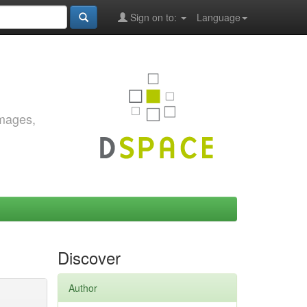
Sign on to:
Language
images,
Discover
Author