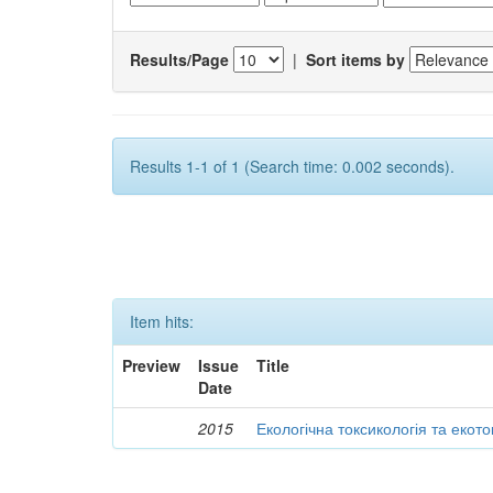
Results/Page
|
Sort items by
Results 1-1 of 1 (Search time: 0.002 seconds).
Item hits:
Preview
Issue
Title
Date
2015
Екологічна токсикологія та екот