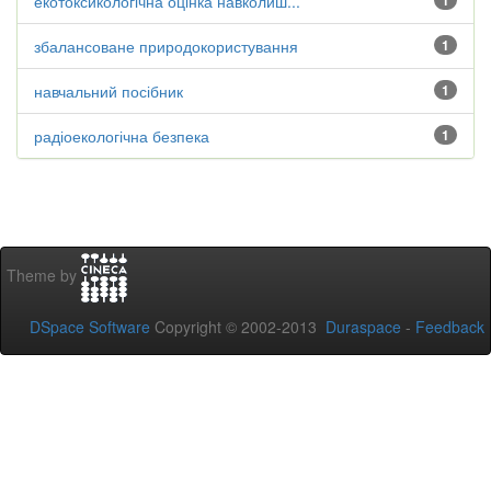
екотоксикологічна оцінка навколиш...
1
збалансоване природокористування
1
навчальний посібник
1
радіоекологічна безпека
1
Theme by
DSpace Software
Copyright © 2002-2013
Duraspace
-
Feedback