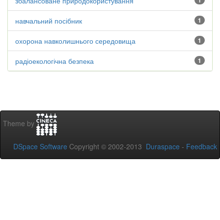
збалансоване природокористування
1
навчальний посібник
1
охорона навколишнього середовища
1
радіоекологічна безпека
1
Theme by
DSpace Software
Copyright © 2002-2013
Duraspace
-
Feedback