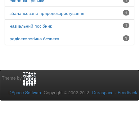
екологічні ризики
1
збалансоване природокористування
1
навчальний посібник
1
радіоекологічна безпека
1
Theme by
DSpace Software
Copyright © 2002-2013
Duraspace
-
Feedback