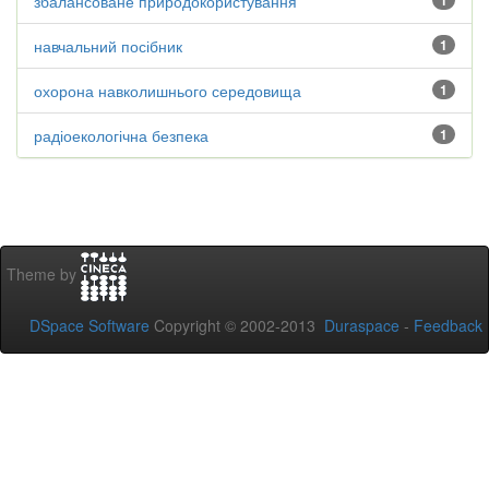
збалансоване природокористування
1
навчальний посібник
1
охорона навколишнього середовища
1
радіоекологічна безпека
1
Theme by
DSpace Software
Copyright © 2002-2013
Duraspace
-
Feedback