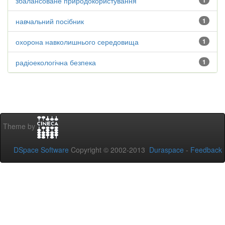
збалансоване природокористування
1
навчальний посібник
1
охорона навколишнього середовища
1
радіоекологічна безпека
1
Theme by
DSpace Software
Copyright © 2002-2013
Duraspace
-
Feedback