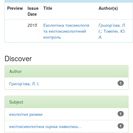
Preview
Issue
Title
Author(s)
Date
2015
Екологічна токсикологія
Григор'єва, Л.
та екотоксикологічний
І.
;
Томілін, Ю.
контроль
А.
Discover
Author
Григор'єва, Л. І.
1
Subject
екологічні ризики
1
екотоксикологічна оцінка навколиш...
1