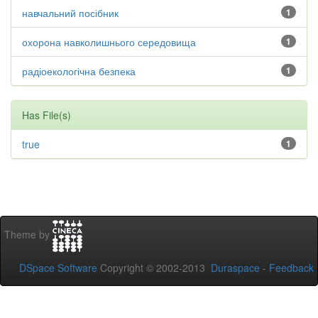
навчальний посібник
1
охорона навколишнього середовища
1
радіоекологічна безпека
1
Has File(s)
true
1
Theme by
DSpace Software
Copyright © 2002-2013
Duraspace
-
Feedback