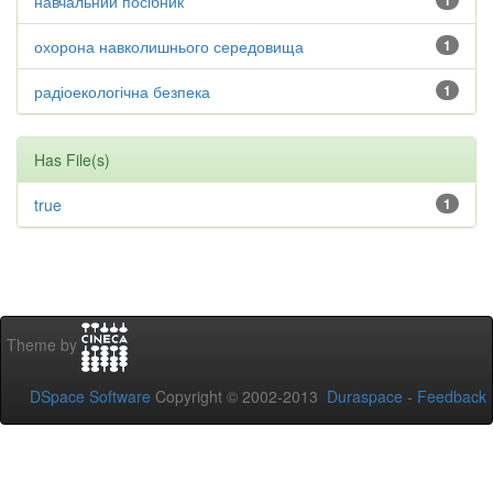
навчальний посібник
1
охорона навколишнього середовища
1
радіоекологічна безпека
1
Has File(s)
true
1
Theme by
DSpace Software
Copyright © 2002-2013
Duraspace
-
Feedback