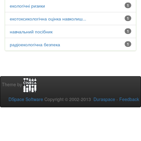
екологічні ризики
1
екотоксикологічна оцінка навколиш...
1
навчальний посібник
1
радіоекологічна безпека
1
Theme by
DSpace Software
Copyright © 2002-2013
Duraspace
-
Feedback