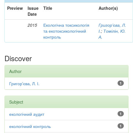
Preview
Issue
Title
Author(s)
Date
2015
Екологічна токсикологія
Григор'єва, Л.
та екотоксикологічний
І.
;
Томілін, Ю.
контроль
А.
Discover
Author
Григор'єва, Л. І.
1
Subject
екологічний аудит
1
екологічний контроль
1