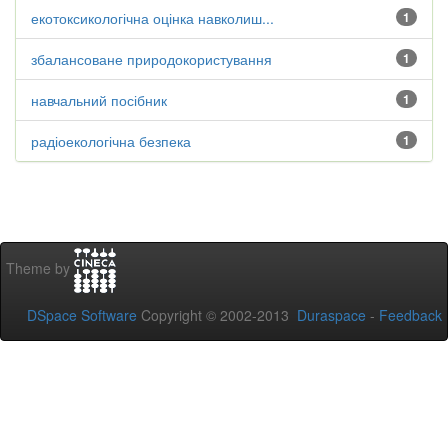
екотоксикологічна оцінка навколиш...
1
збалансоване природокористування
1
навчальний посібник
1
радіоекологічна безпека
1
Theme by
DSpace Software
Copyright © 2002-2013
Duraspace
-
Feedback