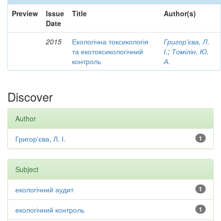
Preview
Issue
Title
Author(s)
Date
2015
Екологічна токсикологія
Григор'єва, Л.
та екотоксикологічний
І.
;
Томілін, Ю.
контроль
А.
Discover
Author
Григор'єва, Л. І.
1
Subject
екологічний аудит
1
екологічний контроль
1