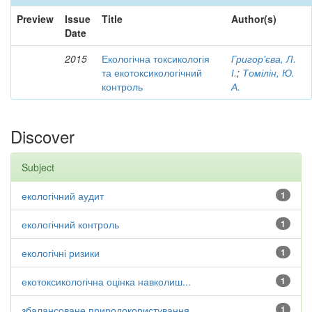
Preview
Issue
Title
Author(s)
Date
2015
Екологічна токсикологія
Григор'єва, Л.
та екотоксикологічний
І.
;
Томілін, Ю.
контроль
А.
Discover
Subject
екологічний аудит
1
екологічний контроль
1
екологічні ризики
1
екотоксикологічна оцінка навколиш...
1
збалансоване природокористування
1