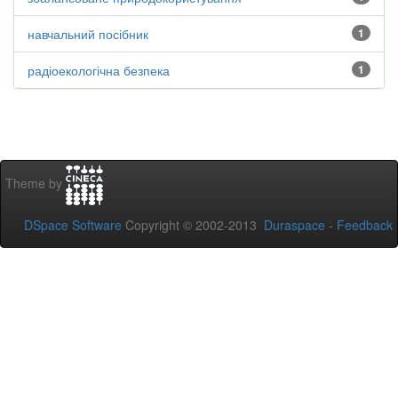
навчальний посібник
1
радіоекологічна безпека
1
Theme by
DSpace Software
Copyright © 2002-2013
Duraspace
-
Feedback