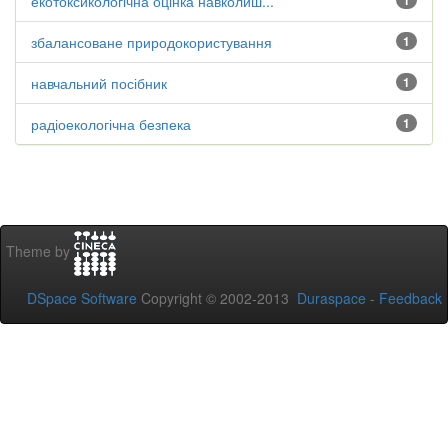
екотоксикологічна оцінка навколиш...
1
збалансоване природокористування
1
навчальний посібник
1
радіоекологічна безпека
1
Theme by
DSpace Software
Copyright © 2002-2013
Duraspace
-
Feedback