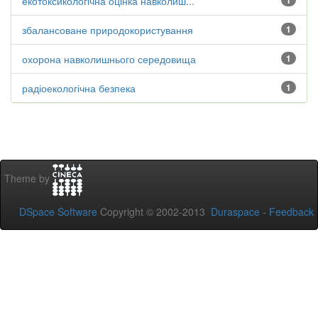
екотоксикологічна оцінка навколиш...
1
збалансоване природокористування
1
охорона навколишнього середовища
1
радіоекологічна безпека
1
Theme by
DSpace Software
Copyright © 2002-2013
Duraspace
-
Feedback