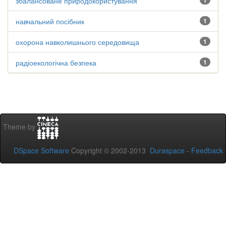
збалансоване природокористування
1
навчальний посібник
1
охорона навколишнього середовища
1
радіоекологічна безпека
1
Theme by
DSpace Software
Copyright © 2002-2013
Duraspace
-
Feedback