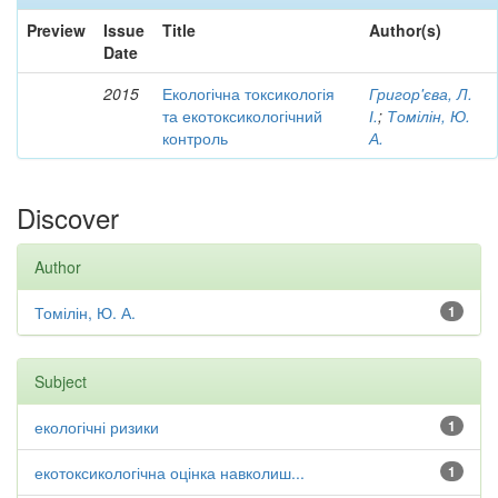
Preview
Issue
Title
Author(s)
Date
2015
Екологічна токсикологія
Григор'єва, Л.
та екотоксикологічний
І.
;
Томілін, Ю.
контроль
А.
Discover
Author
Томілін, Ю. А.
1
Subject
екологічні ризики
1
екотоксикологічна оцінка навколиш...
1