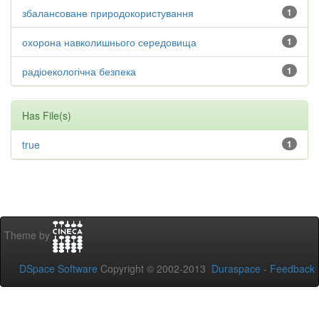
збалансоване природокористування
1
охорона навколишнього середовища
1
радіоекологічна безпека
1
Has File(s)
true
1
Theme by
DSpace Software
Copyright © 2002-2013
Duraspace
-
Feedback