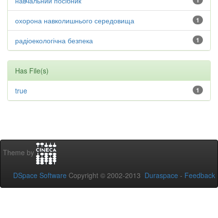
навчальний посібник
1
охорона навколишнього середовища
1
радіоекологічна безпека
1
Has File(s)
true
1
Theme by
DSpace Software
Copyright © 2002-2013
Duraspace
-
Feedback