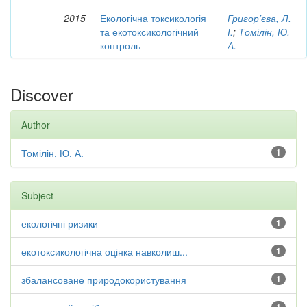
2015
Екологічна токсикологія
Григор'єва, Л.
та екотоксикологічний
І.
;
Томілін, Ю.
контроль
А.
Discover
Author
Томілін, Ю. А.
1
Subject
екологічні ризики
1
екотоксикологічна оцінка навколиш...
1
збалансоване природокористування
1