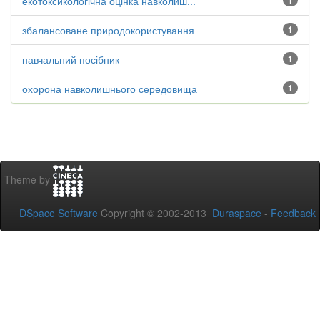
екотоксикологічна оцінка навколиш...
1
збалансоване природокористування
1
навчальний посібник
1
охорона навколишнього середовища
1
Theme by
DSpace Software
Copyright © 2002-2013
Duraspace
-
Feedback