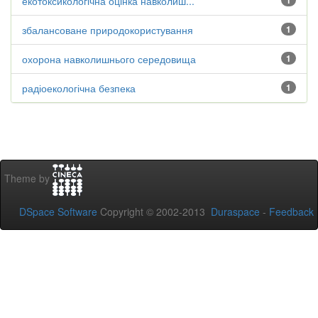
екотоксикологічна оцінка навколиш...
1
збалансоване природокористування
1
охорона навколишнього середовища
1
радіоекологічна безпека
1
Theme by
DSpace Software
Copyright © 2002-2013
Duraspace
-
Feedback