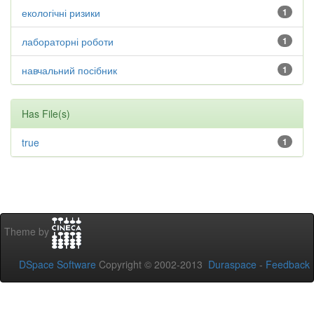
екологічні ризики
1
лабораторні роботи
1
навчальний посібник
1
Has File(s)
true
1
Theme by
DSpace Software
Copyright © 2002-2013
Duraspace
-
Feedback