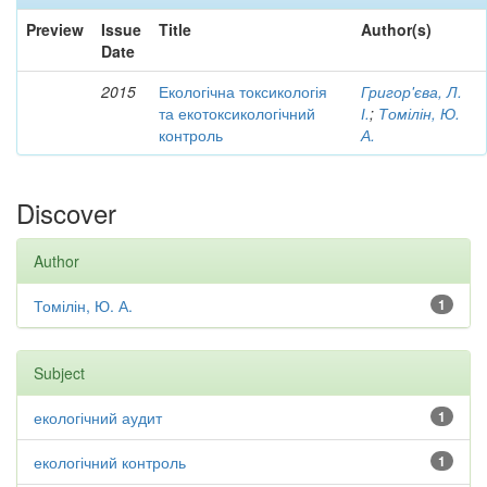
Preview
Issue
Title
Author(s)
Date
2015
Екологічна токсикологія
Григор'єва, Л.
та екотоксикологічний
І.
;
Томілін, Ю.
контроль
А.
Discover
Author
Томілін, Ю. А.
1
Subject
екологічний аудит
1
екологічний контроль
1