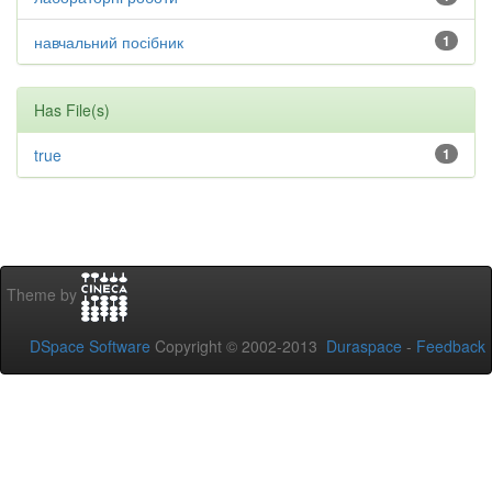
навчальний посібник
1
Has File(s)
true
1
Theme by
DSpace Software
Copyright © 2002-2013
Duraspace
-
Feedback