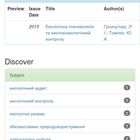
Preview
Issue
Title
Author(s)
Date
2015
Екологічна токсикологія
Григор'єва, Л.
та екотоксикологічний
І.
;
Томілін, Ю.
контроль
А.
Discover
Subject
екологічний аудит
1
екологічний контроль
1
екологічні ризики
1
збалансоване природокористування
1
лабораторні роботи
1