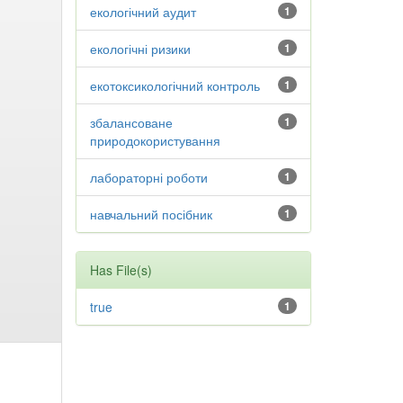
екологічний аудит
1
екологічні ризики
1
екотоксикологічний контроль
1
збалансоване
1
природокористування
лабораторні роботи
1
навчальний посібник
1
Has File(s)
true
1