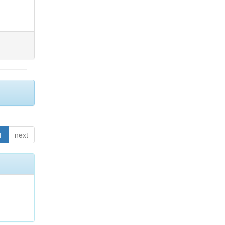
1
next