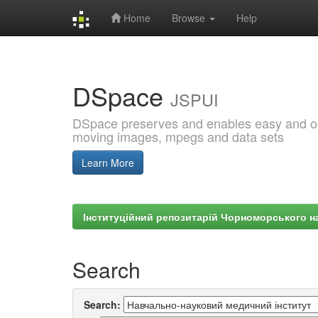
Home
Browse
Help
Skip
navigation
DSpace
JSPUI
DSpace preserves and enables easy and open
moving images, mpegs and data sets
Learn More
Інституційний репозитарій Чорноморського на
Search
Search: