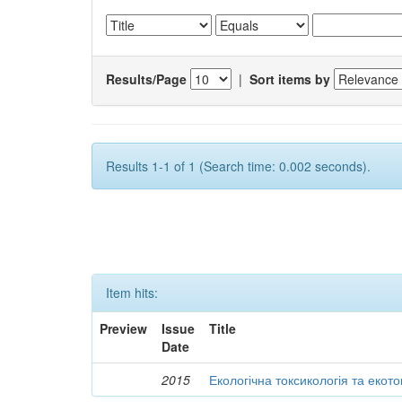
Results/Page
|
Sort items by
Results 1-1 of 1 (Search time: 0.002 seconds).
Item hits:
Preview
Issue
Title
Date
2015
Екологічна токсикологія та екот