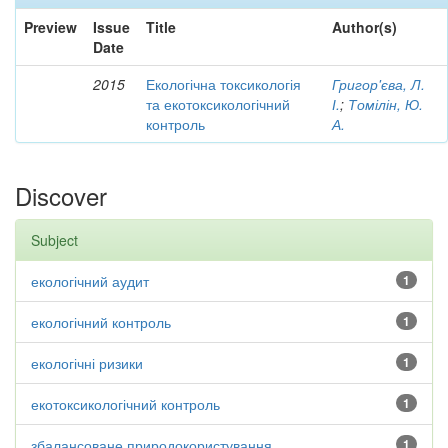
Preview
Issue
Title
Author(s)
Date
2015
Екологічна токсикологія
Григор'єва, Л.
та екотоксикологічний
І.
;
Томілін, Ю.
контроль
А.
Discover
Subject
екологічний аудит
1
екологічний контроль
1
екологічні ризики
1
екотоксикологічний контроль
1
збалансоване природокористування
1