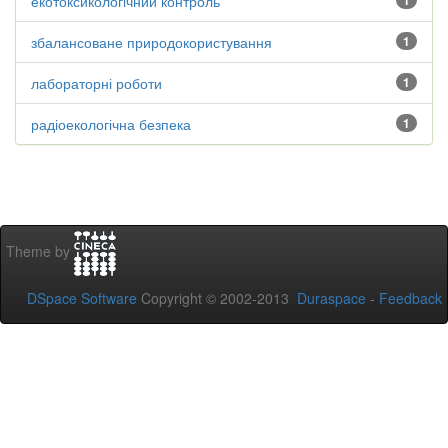
екотоксикологічний контроль
1
збалансоване природокористування
1
лабораторні роботи
1
радіоекологічна безпека
1
Theme by
DSpace Software
Copyright © 2002-2013
Duraspace
-
Feedback